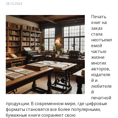
28.10.2024
Печать
книг на
заказ
стала
неотъемл
емой
частью
жизни
многих
авторов,
издателе
й и
любителе
й
печатной
продукции. В современном мире, где цифровые
форматы становятся все более популярными,
бумажные книги сохраняют свою