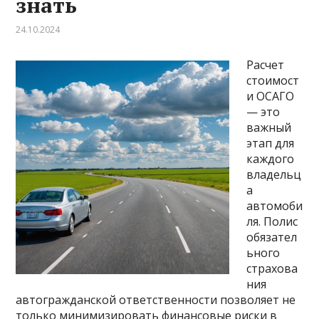
знать
24.10.2024
Расчет
стоимост
и ОСАГО
— это
важный
этап для
каждого
владельц
а
автомоби
ля. Полис
обязател
ьного
страхова
ния
автогражданской ответственности позволяет не
только минимизировать финансовые риски в