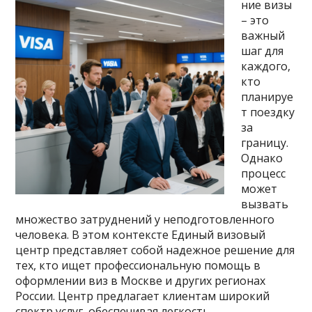
ние визы
– это
важный
шаг для
каждого,
кто
планируе
т поездку
за
границу.
Однако
процесс
может
вызвать
множество затруднений у неподготовленного
человека. В этом контексте Единый визовый
центр представляет собой надежное решение для
тех, кто ищет профессиональную помощь в
оформлении виз в Москве и других регионах
России. Центр предлагает клиентам широкий
спектр услуг, обеспечивая легкость …