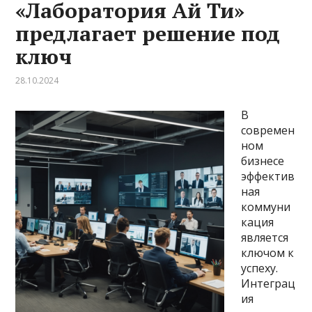
«Лаборатория Ай Ти»
предлагает решение под
ключ
28.10.2024
В
современ
ном
бизнесе
эффектив
ная
коммуни
кация
является
ключом к
успеху.
Интеграц
ия