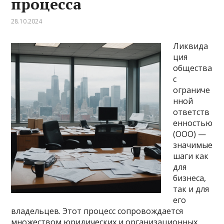
процесса
28.10.2024
Ликвида
ция
общества
с
ограниче
нной
ответств
енностью
(ООО) —
значимые
шаги как
для
бизнеса,
так и для
его
владельцев. Этот процесс сопровождается
множеством юридических и организационных