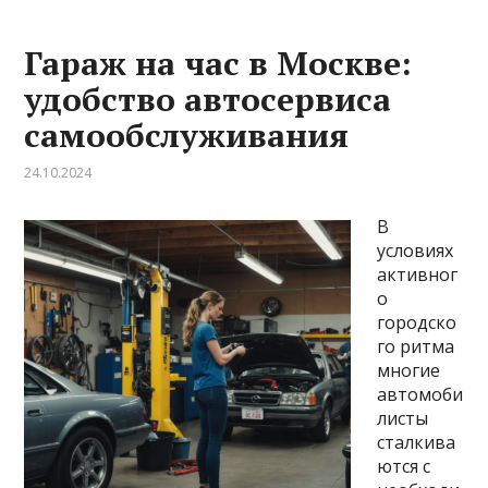
Гараж на час в Москве:
удобство автосервиса
самообслуживания
24.10.2024
В
условиях
активног
о
городско
го ритма
многие
автомоби
листы
сталкива
ются с