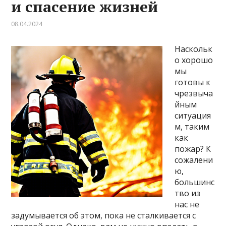
и спасение жизней
08.04.2024
Наскольк
о хорошо
мы
готовы к
чрезвыча
йным
ситуация
м, таким
как
пожар? К
сожалени
ю,
большинс
тво из
нас не
задумывается об этом, пока не сталкивается с