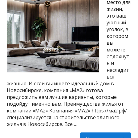
место для
жизни,
это ваш
уютный
уголок, в
котором
вы
можете
отдохнут
ь и
насладит
ься
жизнью. И если вы ищете идеальный дом в
Новосибирске, компания «МА2» готова
предложить вам лучшие варианты, которые
подойдут именно вам. Преимущества жилья от
компании «МА2» Компания «МА2» https://ма2.рф/
специализируется на строительстве элитного
жилья в Новосибирске. Все …