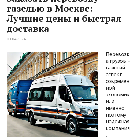
газелью в Москве:
Лучшие цены и быстрая
доставка
03.04.2024
Перевозк
а грузов –
важный
аспект
современ
ной
экономик
и, и
именно
поэтому
надежная
компания
,