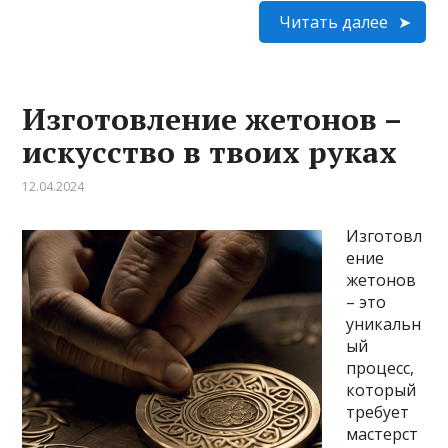
Читать далее
Изготовление жетонов –
искусство в твоих руках
12.04.2024
Изготовл
ение
жетонов
– это
уникальн
ый
процесс,
который
требует
мастерст