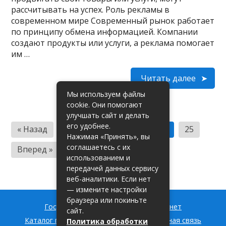
рассчитывать на успех. Роль рекламы в
современном мире Современный рынок работает
по принципу обмена информацией. Компании
создают продукты или услуги, а реклама помогает
им …
Читать далее
Мы используем файлы
cookie. Они помогают
улучшать сайт и делать
П
его удобнее.
« Назад
1
…
22
23
24
25
Нажимая «Принять», вы
а
соглашаетесь с их
Вперед »
г
использованием и
передачей данных сервису
и
веб-аналитики. Если нет
н
— измените настройки
браузера или покиньте
а
Госуслуги РФ — вход в личный кабинет
сайт.
Каталог государственных услуг
Обратная связь
Политика обработки