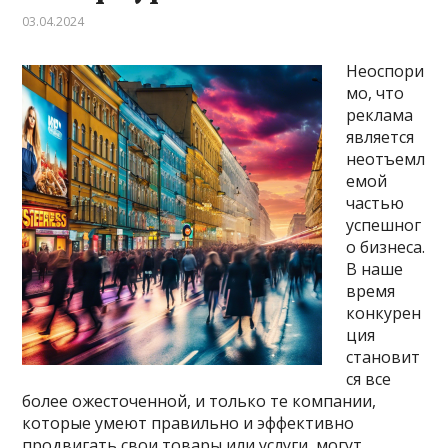
03.04.2024
Неоспори
мо, что
реклама
является
неотъемл
емой
частью
успешног
о бизнеса.
В наше
время
конкурен
ция
становит
ся все
более ожесточенной, и только те компании,
которые умеют правильно и эффективно
продвигать свои товары или услуги, могут