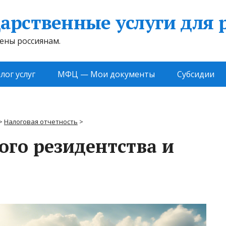
арственные услуги для 
жены россиянам.
лог услуг
МФЦ — Мои документы
Субсидии
>
Налоговая отчетность
>
ого резидентства и