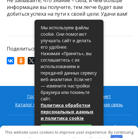
Не забывайте, что знание – сила, и чем больше
информации вы получите, тем легче будет вам
добиться успеха на пути к своей цели. Удачи вам!
Мы используем файлы
cookie. Они помогают
улучшать сайт и делать
его удобнее.
Поделиться:
Нажимая «Принять», вы
соглашаетесь с их
использованием и
передачей данных сервису
веб-аналитики. Если нет
— измените настройки
браузера или покиньте
Госуслуги РФ — вход в личный кабинет
сайт.
Каталог государственных услуг
Обратная связь
Политика обработки
персональных данных
и политика cookie
Пишем про государственные услуги для россиян
© 2026
Принять
This website uses cookies to improve user experience. By continuing
Информационный ресурс о государственных услугах
Пользовательское соглашение