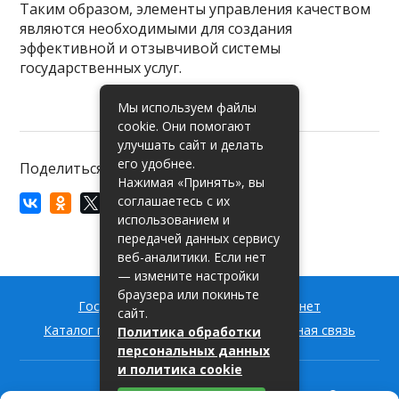
Таким образом, элементы управления качеством
являются необходимыми для создания
эффективной и отзывчивой системы
государственных услуг.
Мы используем файлы
cookie. Они помогают
улучшать сайт и делать
его удобнее.
Поделиться:
Нажимая «Принять», вы
соглашаетесь с их
использованием и
передачей данных сервису
веб-аналитики. Если нет
— измените настройки
браузера или покиньте
Госуслуги РФ — вход в личный кабинет
сайт.
Каталог государственных услуг
Обратная связь
Политика обработки
персональных данных
и политика cookie
Пишем про государственные услуги для россиян
© 2026