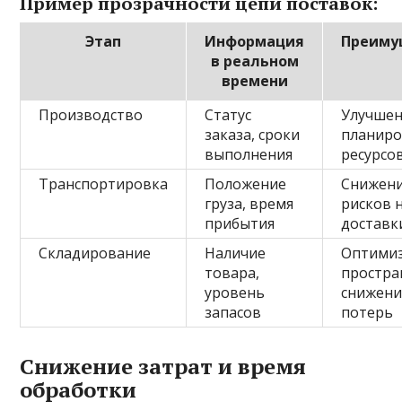
Пример прозрачности цепи поставок:
Этап
Информация
Преиму
в реальном
времени
Производство
Статус
Улучше
заказа, сроки
планиро
выполнения
ресурсо
Транспортировка
Положение
Снижен
груза, время
рисков 
прибытия
доставк
Складирование
Наличие
Оптими
товара,
простра
уровень
снижени
запасов
потерь
Снижение затрат и время
обработки