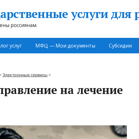
арственные услуги для 
жены россиянам.
лог услуг
МФЦ — Мои документы
Субсидии
>
Электронные сервисы
>
правление на лечение