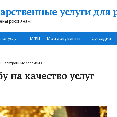
арственные услуги для 
жены россиянам.
лог услуг
МФЦ — Мои документы
Субсидии
>
Электронные сервисы
>
у на качество услуг