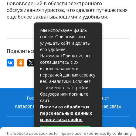
нововведений в области электронного
обслуживания туристов, что сделает путешествия
еще более захватывающими и удобными.
Мы используем файлы
cookie. Они помогают
улучшать сайт и делать
его удобнее.
Поделиться:
Нажимая «Принять», вы
соглашаетесь с их
использованием и
передачей данных сервису
веб-аналитики. Если нет
— измените настройки
браузера или покиньте
Госуслуги РФ — вход в личный кабинет
сайт.
Каталог государственных услуг
Обратная связь
Политика обработки
персональных данных
и политика cookie
Пишем про государственные услуги для россиян
© 2026
Принять
Информационный ресурс о государственных услугах
This website uses cookies to improve user experience. By continuing