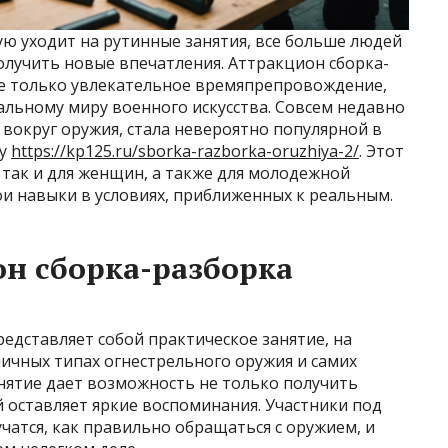
ую уходит на рутинные занятия, все больше людей
олучить новые впечатления. Аттракцион сборка-
не только увлекательное времяпрепровождение,
альному миру военного искусства. Совсем недавно
вокруг оружия, стала невероятно популярной в
гу
https://kp125.ru/sborka-razborka-oruzhiya-2/
. Этот
 так и для женщин, а также для молодежной
ои навыки в условиях, приближенных к реальным.
он сборка-разборка
едставляет собой практическое занятие, на
личных типах огнестрельного оружия и самих
анятие дает возможность не только получить
й оставляет яркие воспоминания. Участники под
атся, как правильно обращаться с оружием, и