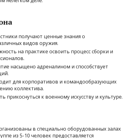
ом нелегком деле.
она
астники получают ценные знания о
азличных видов оружия.
ность на практике освоить процесс сборки и
ссионалов.
ятие насыщено адреналином и способствует
ций.
ходит для корпоративов и командообразующих
чению коллектива.
ь прикоснуться к военному искусству и культуре.
организованы в специально оборудованных залах
уппе из 5-10 человек предоставляется