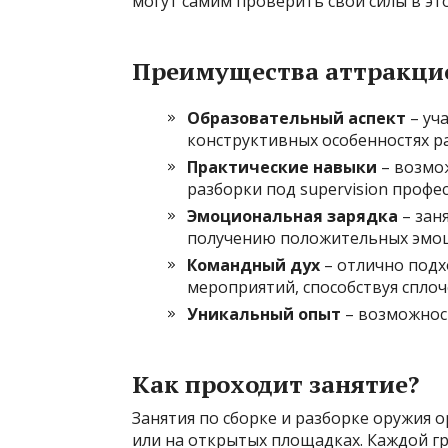
могут самим проверить свои силы в эт
Преимущества аттракци
Образовательный аспект
– уч
конструктивных особенностях р
Практические навыки
– возмож
разборки под supervision профе
Эмоциональная зарядка
– зан
получению положительных эмо
Командный дух
– отлично под
мероприятий, способствуя спло
Уникальный опыт
– возможност
Как проходит занятие?
Занятия по сборке и разборке оружия 
или на открытых площадках. Каждой гр